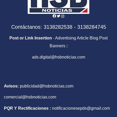
Facebook
Twitter
Instagram
Contáctanos: 3138282538 - 3138284745
Post or Link Insertion
- Advertising Article Blog Post
Banners
:
ads.digital@hsbnoticias.com
Avisos:
publicidad@hsbnoticias.com
comercial@hsbnoticias.com
PQR Y Rectificaciones :
notificacionesepds@gmail.com