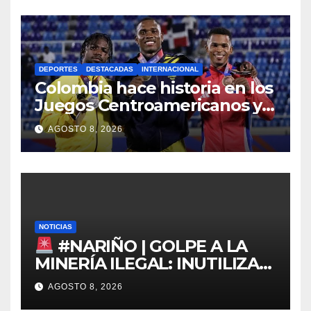
DEPORTES
DESTACADAS
INTERNACIONAL
Colombia hace historia en los
Juegos Centroamericanos y
del Caribe 2026
AGOSTO 8, 2026
NOTICIAS
#NARIÑO | GOLPE A LA
MINERÍA ILEGAL: INUTILIZAN
DRAGA EN EL PACÍFICO
AGOSTO 8, 2026