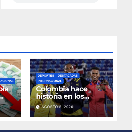
DEPORTES
DESTACADAS
NACIONAL
INTERNACIONAL
bia
Colombia hace
historia en los
ado
Juegos
AGOSTO 8, 2026
Centroamericanos y
del Caribe 2026