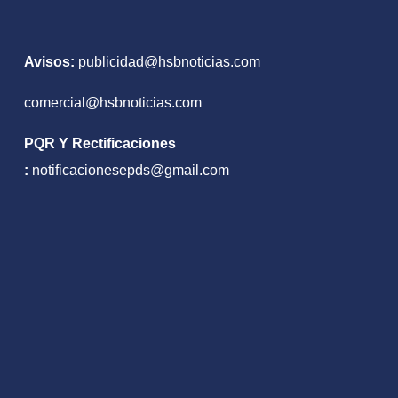
Avisos:
publicidad@hsbnoticias.com
comercial@hsbnoticias.com
PQR Y Rectificaciones
:
notificacionesepds@gmail.com