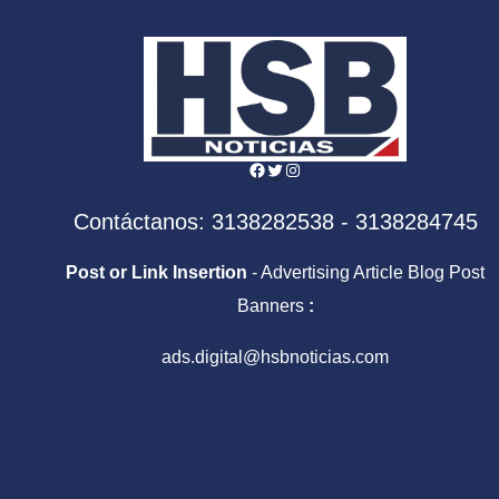
Centroamericanos y
Sale
del Caribe
Facebook
Twitter
Instagram
Contáctanos: 3138282538 - 3138284745
Post or Link Insertion
- Advertising Article Blog Post
Banners
:
ads.digital@hsbnoticias.com