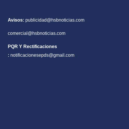
nto
Avisos:
publicidad@hsbnoticias.com
comercial@hsbnoticias.com
PQR Y Rectificaciones
:
notificacionesepds@gmail.com