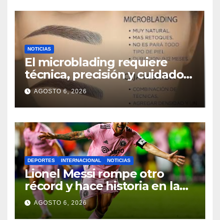
NOTICIAS
El microblading requiere
técnica, precisión y cuidados
para lograr resultados
AGOSTO 6, 2026
naturales
DEPORTES
INTERNACIONAL
NOTICIAS
Lionel Messi rompe otro
récord y hace historia en la
Leagues Cup con Inter Miami
AGOSTO 6, 2026