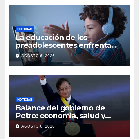
NOTICIAS
La educación de los
preadolescentes enfrenta
nuevos retos en la era digital
AGOSTO 6, 2026
NOTICIAS
Balance del gobierno de
Petro: economía, salud y
seguridad, en rojo
AGOSTO 6, 2026