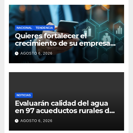
NACIONAL
TENDENCIA
Quieres fortalecer el
crecimiento de su empresa
en Colombia: ¡Ojo a estas 5
AGOSTO 6, 2026
claves financieras!
NOTICIAS
Evaluarán calidad del agua
en 97 acueductos rurales de
Cundinamarca
AGOSTO 6, 2026