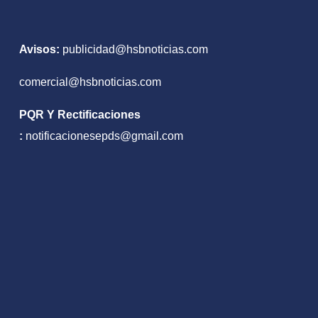
Avisos:
publicidad@hsbnoticias.com
comercial@hsbnoticias.com
PQR Y Rectificaciones
:
notificacionesepds@gmail.com