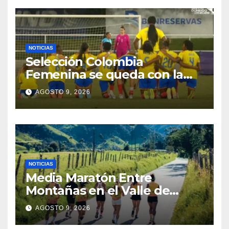
NOTICIAS
Selección Colombia
Femenina se queda con la
plata: dramática derrota ante
AGOSTO 9, 2026
México en los Juegos
Centroamericanos y del
Caribe
NOTICIAS
Media Maratón Entre
Montañas en el Valle de
Cocora: Fechas, rutas y todo
AGOSTO 9, 2026
sobre la gran fiesta del
running en Salento