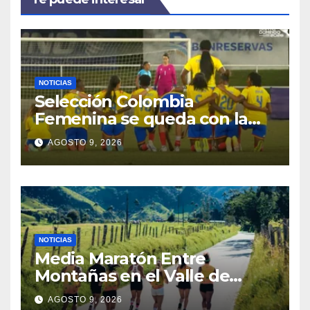
NOTICIAS
Selección Colombia
Femenina se queda con la
plata: dramática derrota ante
AGOSTO 9, 2026
México en los Juegos
Centroamericanos y del
Caribe
NOTICIAS
Media Maratón Entre
Montañas en el Valle de
Cocora: Fechas, rutas y todo
AGOSTO 9, 2026