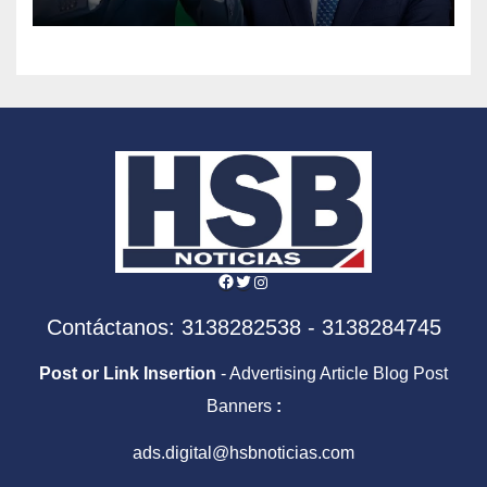
en la era De la Espriella
Facebook
Twitter
Instagram
Contáctanos: 3138282538 - 3138284745
Post or Link Insertion
- Advertising Article Blog Post
Banners
:
ads.digital@hsbnoticias.com