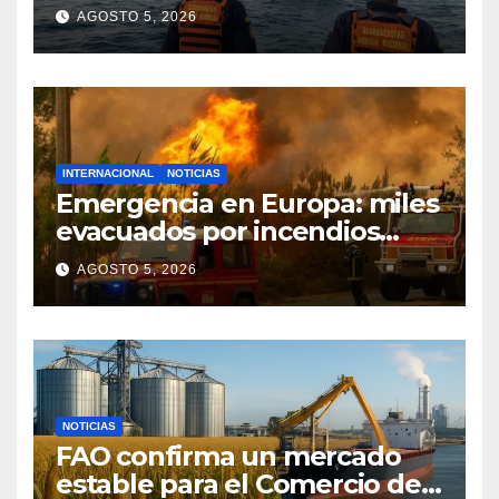
proteger especies
AGOSTO 5, 2026
vulnerables frente a la pesca
INDNR
INTERNACIONAL
NOTICIAS
Emergencia en Europa: miles
evacuados por incendios
mientras Francia pide apoyo
AGOSTO 5, 2026
internacional
NOTICIAS
FAO confirma un mercado
estable para el Comercio de