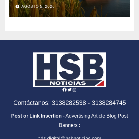
Granos pese a la
AGOSTO 5, 2026
incertidumbre global
Facebook
Twitter
Instagram
Contáctanos: 3138282538 - 3138284745
Post or Link Insertion
- Advertising Article Blog Post
Banners
:
ads.digital@hsbnoticias.com