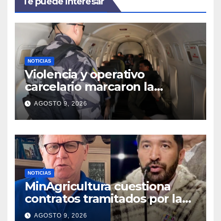
Te puede interesar
NOTICIAS
Violencia y operativo
carcelario marcaron la
primera jornada del nuevo
AGOSTO 9, 2026
Gobierno
NOTICIAS
MinAgricultura cuestiona
contratos tramitados por la
Agencia de Desarrollo Rural
AGOSTO 9, 2026