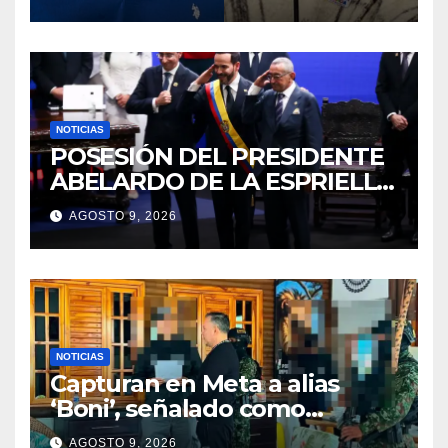
durante jornada del sábado
NOTICIAS
POSESIÓN DEL PRESIDENTE
ABELARDO DE LA ESPRIELLA
2026 – 2030
AGOSTO 9, 2026
NOTICIAS
Capturan en Meta a alias
‘Boni’, señalado como
segundo cabecilla de los
AGOSTO 9, 2026