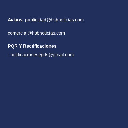
Avisos:
publicidad@hsbnoticias.com
comercial@hsbnoticias.com
PQR Y Rectificaciones
:
notificacionesepds@gmail.com