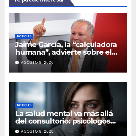
NOTICIAS
Jaime García, la “calculadora
humana”, advierte sobre el
uso excesivo de la
AGOSTO 8, 2026
inteligencia artificial
NOTICIAS
La salud mental va más allá
del consultorio: psicólogos
alertan sobre nuevos
AGOSTO 8, 2026