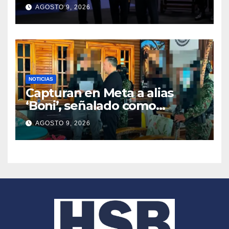
2026 – 2030
AGOSTO 9, 2026
NOTICIAS
Capturan en Meta a alias
‘Boni’, señalado como
segundo cabecilla de los
AGOSTO 9, 2026
Comandos de Frontera