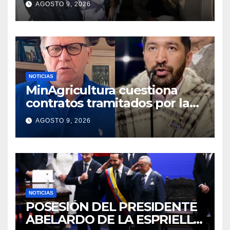
AGOSTO 9, 2026
Gobierno
NOTICIAS
MinAgricultura cuestiona
contratos tramitados por la
Agencia de Desarrollo Rural
AGOSTO 9, 2026
durante jornada del sábado
NOTICIAS
POSESIÓN DEL PRESIDENTE
ABELARDO DE LA ESPRIELLA