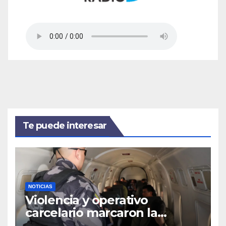
Te puede interesar
NOTICIAS
Violencia y operativo
carcelario marcaron la
primera jornada del nuevo