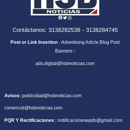
Facebook
Twitter
Instagram
Contáctanos: 3138282538 - 3138284745
Post or Link Insertion
- Advertising Article Blog Post
Banners
:
ads.digital@hsbnoticias.com
Avisos:
publicidad@hsbnoticias.com
comercial@hsbnoticias.com
PQR Y Rectificaciones :
notificacionesepds@gmail.com