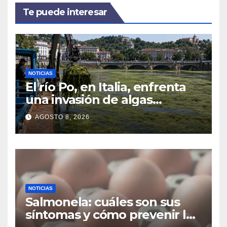
Te puede interesar
NOTICIAS
El río Po, en Italia, enfrenta
una invasión de algas
favorecida por el calor y los
AGOSTO 8, 2026
residuos agrícolas
NOTICIAS
Salmonela: cuáles son sus
síntomas y cómo prevenir las