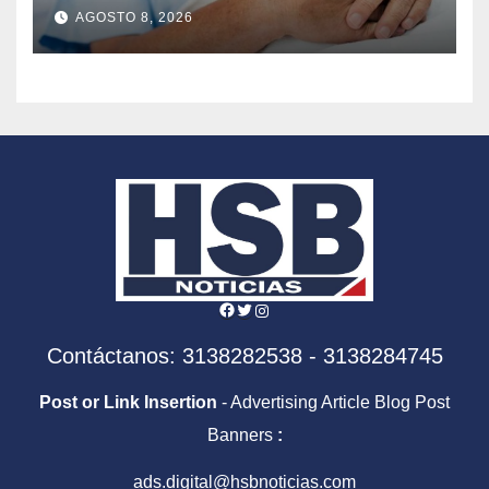
alta evidencian una crisis de
AGOSTO 8, 2026
cuidados en Chile
Facebook
Twitter
Instagram
Contáctanos: 3138282538 - 3138284745
Post or Link Insertion
- Advertising Article Blog Post
Banners
:
ads.digital@hsbnoticias.com