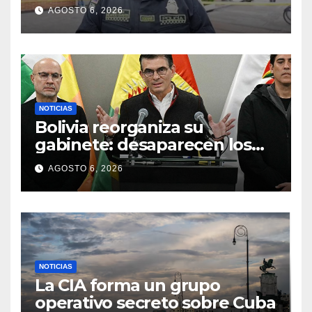
reloj de COP 40 millones en
AGOSTO 6, 2026
Santa Bárbara
NOTICIAS
Bolivia reorganiza su
gabinete: desaparecen los
ministerios de Turismo y
AGOSTO 6, 2026
Planificación
NOTICIAS
La CIA forma un grupo
operativo secreto sobre Cuba