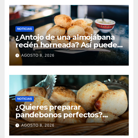
NOTICIAS
¿Antojo de una almojábana
recién horneada? Así puedes
preparar este clásico
AGOSTO 8, 2026
colombiano fácilmente
desde tu propia cocina
NOTICIAS
¿Quieres preparar
pandebonos perfectos?
Sigue estos sencillos pasos
AGOSTO 8, 2026
para conseguir una masa
suave y un resultado