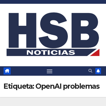
Saltar
al
contenido
Etiqueta:
OpenAI problemas