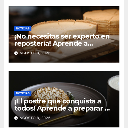
irresistible
NOTICIAS
¡No necesitas ser experto en
repostería! Aprende a
preparar un cheesecake de
AGOSTO 8, 2026
maracuyá cremoso y sin
complicaciones
NOTICIAS
¡El postre que conquista a
todos! Aprende a preparar un
pie de limón cremoso, fácil y
AGOSTO 8, 2026
con un toque irresistible