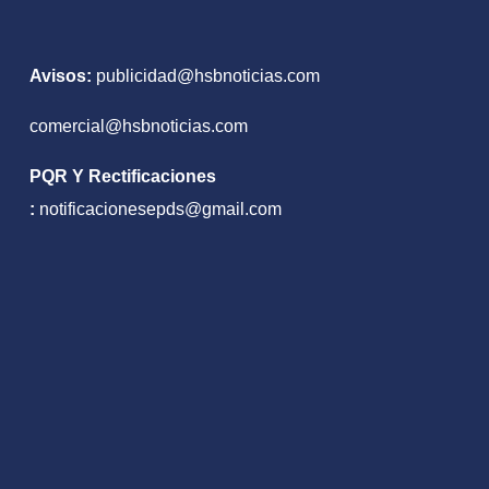
Avisos:
publicidad@hsbnoticias.com
comercial@hsbnoticias.com
PQR Y Rectificaciones
:
notificacionesepds@gmail.com