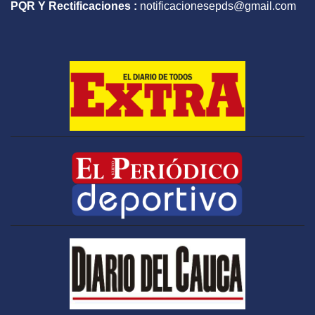
PQR Y Rectificaciones :
notificacionesepds@gmail.com