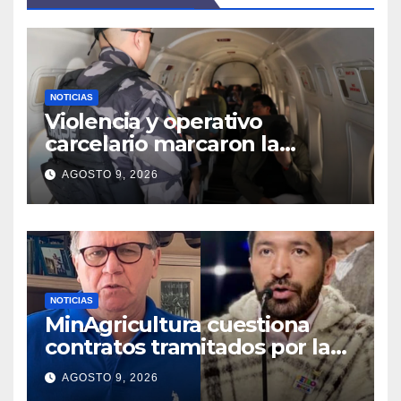
NOTICIAS
Violencia y operativo
carcelario marcaron la
primera jornada del nuevo
AGOSTO 9, 2026
Gobierno
NOTICIAS
MinAgricultura cuestiona
contratos tramitados por la
Agencia de Desarrollo Rural
AGOSTO 9, 2026
durante jornada del sábado