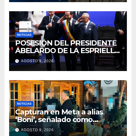
NOTICIAS
POSESIÓN DEL PRESIDENTE
ABELARDO DE LA ESPRIELLA
2026 – 2030
AGOSTO 9, 2026
NOTICIAS
Capturan en Meta a alias
‘Boni’, señalado como
segundo cabecilla de los
AGOSTO 9, 2026
Comandos de Frontera