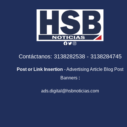
Centroamericanos y
Sale
del Caribe
Facebook
Twitter
Instagram
Contáctanos: 3138282538 - 3138284745
Post or Link Insertion
- Advertising Article Blog Post
Banners
:
ads.digital@hsbnoticias.com