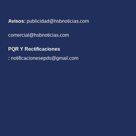
nto
Avisos:
publicidad@hsbnoticias.com
comercial@hsbnoticias.com
PQR Y Rectificaciones
:
notificacionesepds@gmail.com