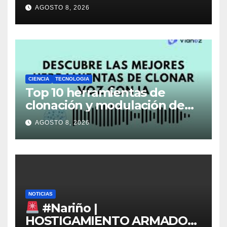
ALERTA POR EL FUTURO DEL
AGOSTO 8, 2026
TRANSPORTE
CIENCIA
TECNOLOGIA
Top 10 herramientas de
clonación y modulación de
voz que están
AGOSTO 8, 2026
revolucionando la creación
de contenido en 2026
NOTICIAS
#Nariño |
HOSTIGAMIENTO ARMADO