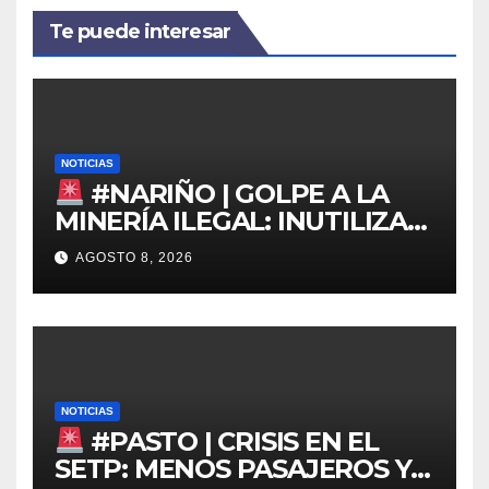
Te puede interesar
NOTICIAS
#NARIÑO | GOLPE A LA
MINERÍA ILEGAL: INUTILIZAN
DRAGA EN EL PACÍFICO
AGOSTO 8, 2026
NOTICIAS
#PASTO | CRISIS EN EL
SETP: MENOS PASAJEROS Y