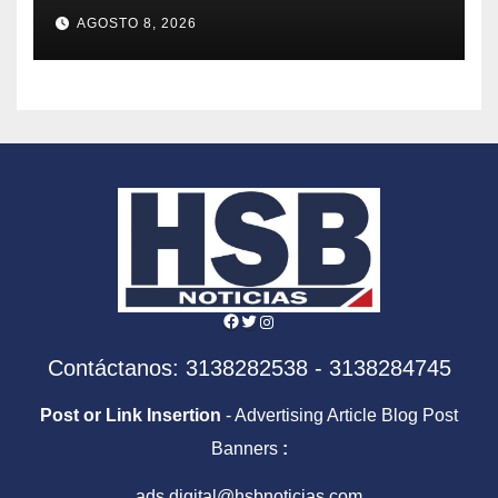
EN SAN JOSÉ DE ALBÁN
AGOSTO 8, 2026
Facebook
Twitter
Instagram
Contáctanos: 3138282538 - 3138284745
Post or Link Insertion
- Advertising Article Blog Post
Banners
:
ads.digital@hsbnoticias.com