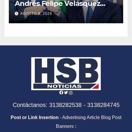
Andrés Felipe Velásquez
tomará el timón de la DIAN
AGOSTO 8, 2026
en la era De la Espriella
Facebook
Twitter
Instagram
Contáctanos: 3138282538 - 3138284745
Post or Link Insertion
- Advertising Article Blog Post
Banners
: