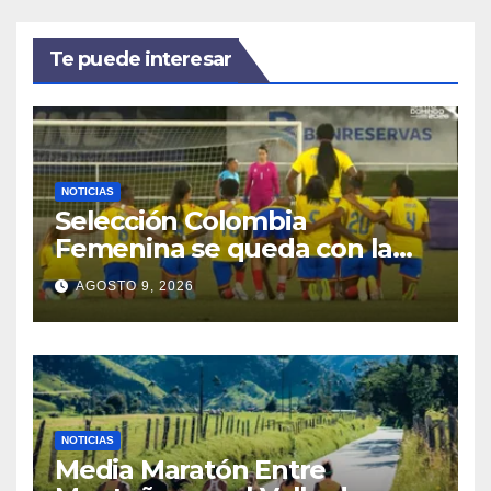
Te puede interesar
NOTICIAS
Selección Colombia
Femenina se queda con la
plata: dramática derrota ante
AGOSTO 9, 2026
México en los Juegos
Centroamericanos y del
Caribe
NOTICIAS
Media Maratón Entre