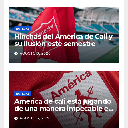
NOTICIAS
Hinchas del América de Cali y
su ilusión este semestre
AGOSTO 6, 2026
NOTICIAS
America de cali está jugando
de una manera impecable en
el fpc
AGOSTO 6, 2026