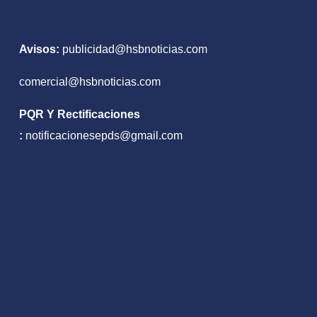
Avisos:
publicidad@hsbnoticias.com
comercial@hsbnoticias.com
PQR Y Rectificaciones
:
notificacionesepds@gmail.com