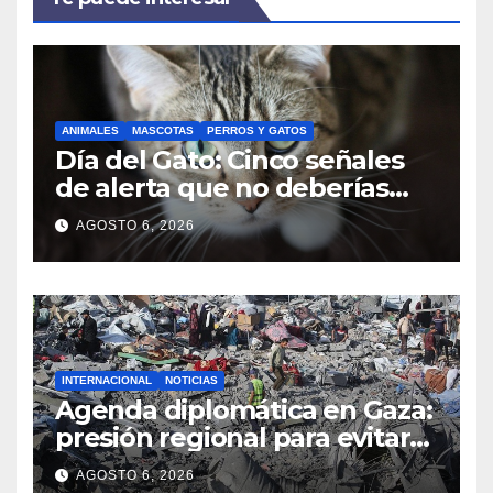
ANIMALES
MASCOTAS
PERROS Y GATOS
Día del Gato: Cinco señales
de alerta que no deberías
ignorar sobre su bienestar
AGOSTO 6, 2026
INTERNACIONAL
NOTICIAS
Agenda diplomática en Gaza:
presión regional para evitar
el colapso del acuerdo de
AGOSTO 6, 2026
paz