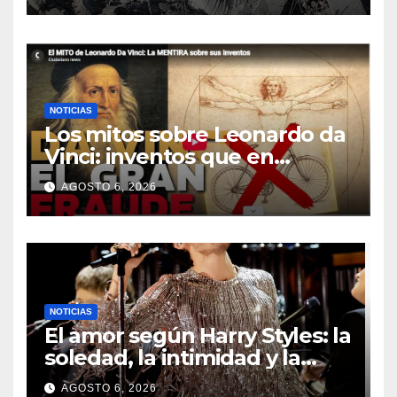
NOTICIAS
Los mitos sobre Leonardo da
Vinci: inventos que en
realidad no fueron suyos
AGOSTO 6, 2026
NOTICIAS
El amor según Harry Styles: la
soledad, la intimidad y la
conexión en sus letras
AGOSTO 6, 2026