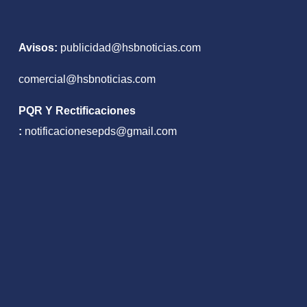
Avisos:
publicidad@hsbnoticias.com
comercial@hsbnoticias.com
PQR Y Rectificaciones
:
notificacionesepds@gmail.com