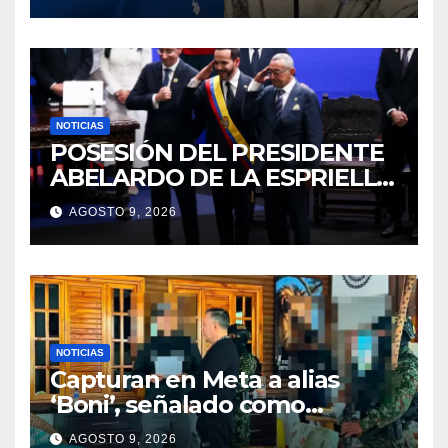
durante jornada del sábado
NOTICIAS
POSESIÓN DEL PRESIDENTE
ABELARDO DE LA ESPRIELLA
2026 – 2030
AGOSTO 9, 2026
NOTICIAS
Capturan en Meta a alias
‘Boni’, señalado como
segundo cabecilla de los
AGOSTO 9, 2026