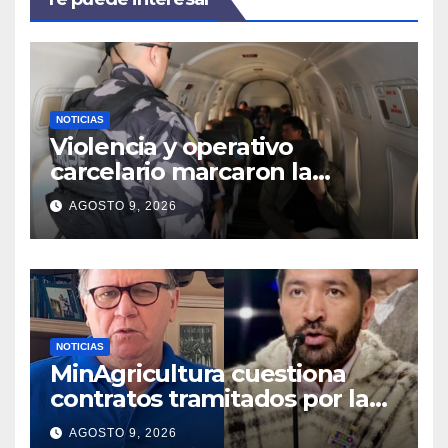
NOTICIAS
Violencia y operativo
carcelario marcaron la
primera jornada del nuevo
AGOSTO 9, 2026
Gobierno
NOTICIAS
MinAgricultura cuestiona
contratos tramitados por la
Agencia de Desarrollo Rural
AGOSTO 9, 2026