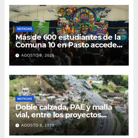
NOTICIAS
Más de 600 estudiantes de la
Comuna 10 en Pasto acceden
a educación superior gratuita
AGOSTO 8, 2026
con nuevos programas
NOTICIAS
Doble calzada, PAE y malla
vial, entre los proyectos
prioritarios que Pasto
AGOSTO 8, 2026
presentará al nuevo
Gobierno Nacional