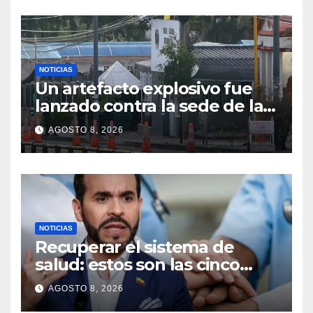
NOTICIAS
Un artefacto explosivo fue
lanzado contra la sede de la
Policía Metropolitana de
AGOSTO 8, 2026
Pasto: no se registraron
muertos ni heridos
NOTICIAS
Recuperar el sistema de
salud: estos son las cinco
prioridades para el gobierno
AGOSTO 8, 2026
de Abelardo De La Espriella,