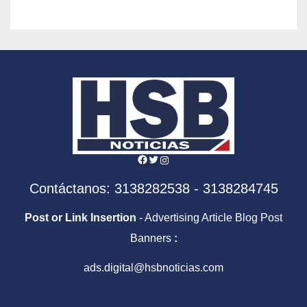
según el experto Andrés
Vecino
Facebook
Twitter
Instagram
Contáctanos: 3138282538 - 3138284745
Post or Link Insertion
- Advertising Article Blog Post
Banners
:
ads.digital@hsbnoticias.com