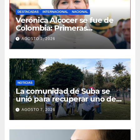
DESTACADAS
INTERNACIONAL
NACIONAL
Verónica Alcocer se fue de
Colombia: Primeras
imágenes de su llegada a
AGOSTO 7, 2026
Suecia VIDEO
NOTICIAS
La comunidad de Suba se
unió para recuperar uno de
los parques más
AGOSTO 7, 2026
emblemáticos