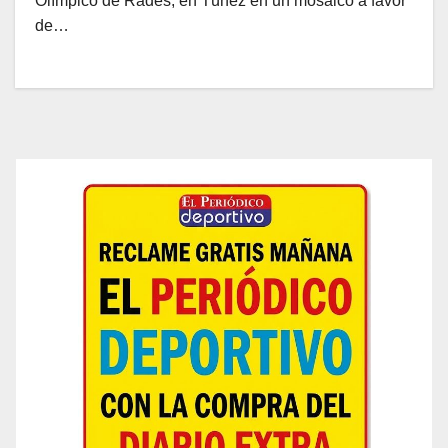
Olímpico de Radés, en Túnez en un mosaico a favor
de…