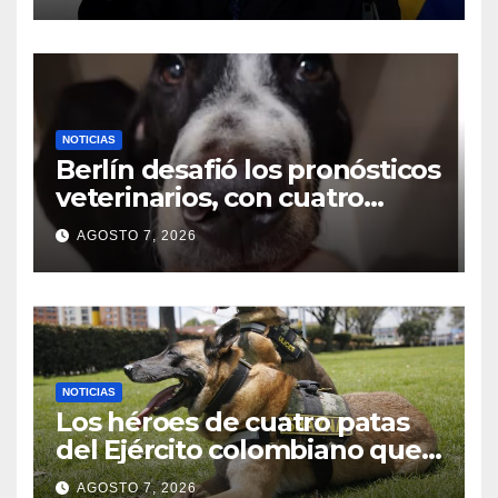
Petro en X a horas de
entregar el poder
NOTICIAS
Berlín desafió los pronósticos
veterinarios, con cuatro
meses busca una familia para
AGOSTO 7, 2026
siempre
NOTICIAS
Los héroes de cuatro patas
del Ejército colombiano que
han salvado más de 28.000
AGOSTO 7, 2026