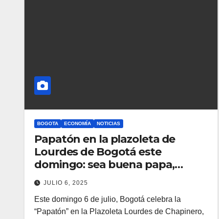
BOGOTA
ECONOMÍA
NOTICIAS
Papatón en la plazoleta de
Lourdes de Bogotá este
domingo: sea buena papa,
apoye a nuestros campesinos
JULIO 6, 2025
Este domingo 6 de julio, Bogotá celebra la
“Papatón” en la Plazoleta Lourdes de Chapinero,