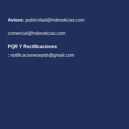
nto
Avisos:
publicidad@hsbnoticias.com
comercial@hsbnoticias.com
PQR Y Rectificaciones
:
notificacionesepds@gmail.com