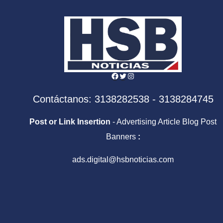
Centroamericanos y
Sale
del Caribe
Facebook
Twitter
Instagram
Contáctanos: 3138282538 - 3138284745
Post or Link Insertion
- Advertising Article Blog Post
Banners
:
ads.digital@hsbnoticias.com