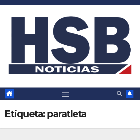
Saltar
al
contenido
Etiqueta:
paratleta