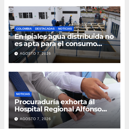
COLOMBIA
DESTACADAS
NOTICIAS
En Ipiales agua distribuida no
es apta para el consumo
humano
AGOSTO 7, 2026
NOTICIAS
Procuraduría exhorta al
Hospital Regional Alfonso
Jaramillo Salazar E.S.E. a
AGOSTO 7, 2026
suspender trámite licitatorio