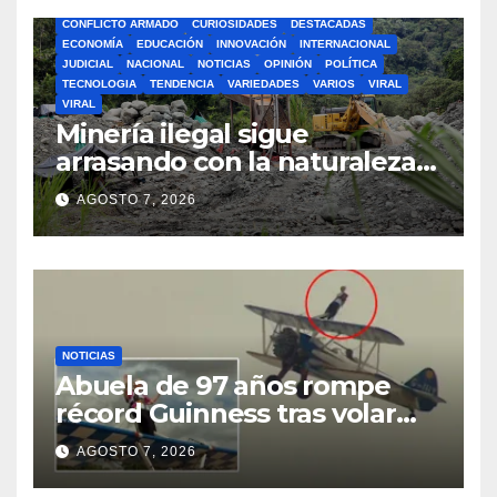
BOGOTA
BUSCAR
CIENCIA
CLIMA
COLOMBIA
CONFLICTO ARMADO
CURIOSIDADES
DESTACADAS
ECONOMÍA
EDUCACIÓN
INNOVACIÓN
INTERNACIONAL
JUDICIAL
NACIONAL
NOTICIAS
OPINIÓN
POLÍTICA
TECNOLOGIA
TENDENCIA
VARIEDADES
VARIOS
VIRAL
VIRAL
Minería ilegal sigue
arrasando con la naturaleza
en el departamento de
AGOSTO 7, 2026
Nariño
NOTICIAS
Abuela de 97 años rompe
récord Guinness tras volar
atada a las alas de una
AGOSTO 7, 2026
avioneta