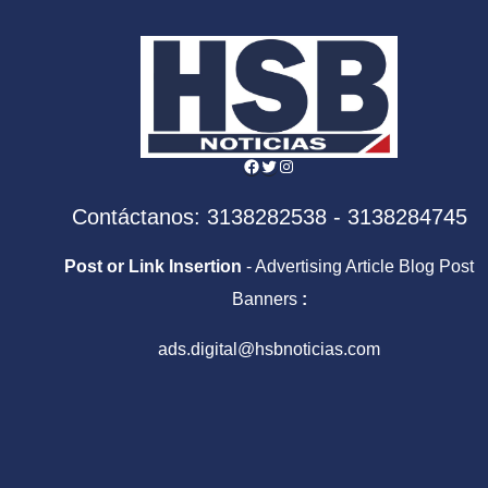
Centroamericanos y
Sale
del Caribe
Facebook
Twitter
Instagram
Contáctanos: 3138282538 - 3138284745
Post or Link Insertion
- Advertising Article Blog Post
Banners
:
ads.digital@hsbnoticias.com