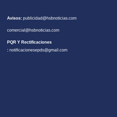
nto
Avisos:
publicidad@hsbnoticias.com
comercial@hsbnoticias.com
PQR Y Rectificaciones
:
notificacionesepds@gmail.com