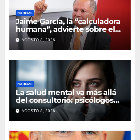
NOTICIAS
Jaime García, la “calculadora
humana”, advierte sobre el
uso excesivo de la
AGOSTO 8, 2026
inteligencia artificial
NOTICIAS
La salud mental va más allá
del consultorio: psicólogos
alertan sobre nuevos
AGOSTO 8, 2026
desafíos sociales