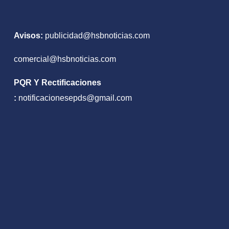
Avisos:
publicidad@hsbnoticias.com
comercial@hsbnoticias.com
PQR Y Rectificaciones
:
notificacionesepds@gmail.com