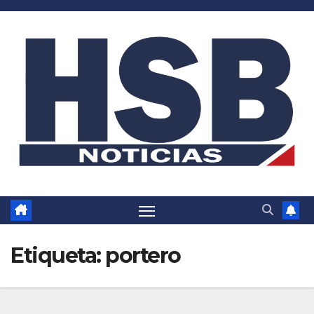
Saltar
al
contenido
Etiqueta:
portero