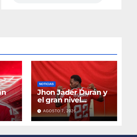
NOTICIAS
án
Jhon Jader Durán y
el gran nivel
futbolístico que
AGOSTO 7, 2026
tiene