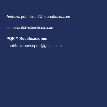
Avisos:
publicidad@hsbnoticias.com
comercial@hsbnoticias.com
PQR Y Rectificaciones
:
notificacionesepds@gmail.com