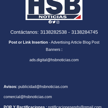
Facebook
Twitter
Instagram
Contáctanos: 3138282538 - 3138284745
Post or Link Insertion
- Advertising Article Blog Post
Banners
:
ads.digital@hsbnoticias.com
Avisos:
publicidad@hsbnoticias.com
comercial@hsbnoticias.com
PQR Y Rectificaciones :
notificacionesepds@gmail.com