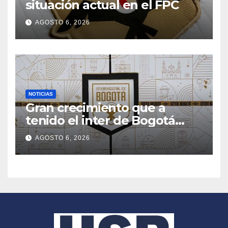
situación actual en el FPC
AGOSTO 6, 2026
NOTICIAS
Gran crecimiento que a
tenido el inter de Bogotá
desde hace 7 meses
AGOSTO 6, 2026