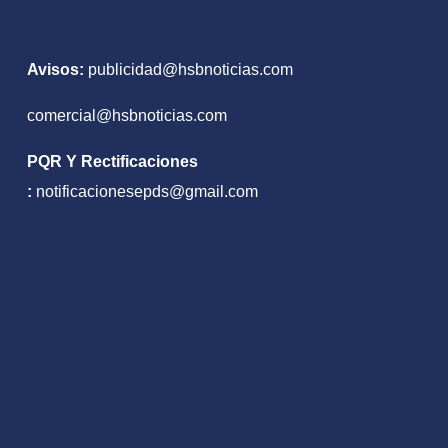
Avisos:
publicidad@hsbnoticias.com
comercial@hsbnoticias.com
PQR Y Rectificaciones
:
notificacionesepds@gmail.com