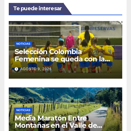
Te puede interesar
NOTICIAS
Selección Colombia
Femenina se queda con la
plata: dramática derrota ante
AGOSTO 9, 2026
México en los Juegos
Centroamericanos y del
Caribe
NOTICIAS
Media Maratón Entre
Montañas en el Valle de