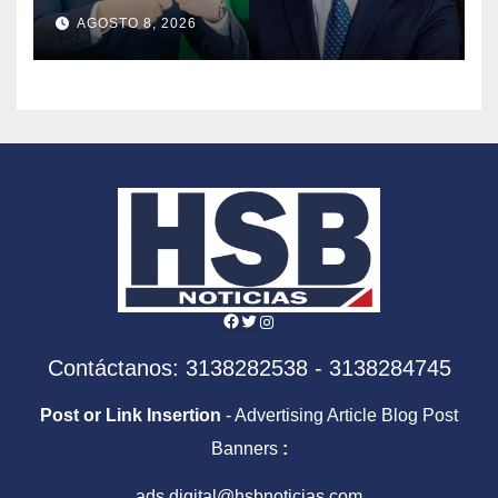
tomará el timón de la DIAN
AGOSTO 8, 2026
en la era De la Espriella
Facebook
Twitter
Instagram
Contáctanos: 3138282538 - 3138284745
Post or Link Insertion
- Advertising Article Blog Post
Banners
:
ads.digital@hsbnoticias.com