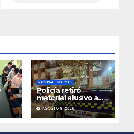
NACIONAL
NOTICIAS
e
Policía retiró
material alusivo a
grupos armados
AGOSTO 8, 2026
s
durante inspección
en Engativá