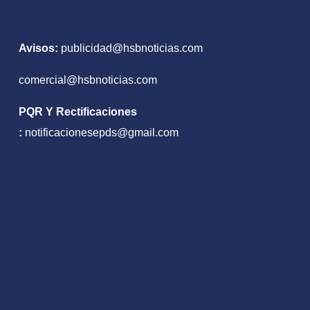
Avisos:
publicidad@hsbnoticias.com
comercial@hsbnoticias.com
PQR Y Rectificaciones
:
notificacionesepds@gmail.com