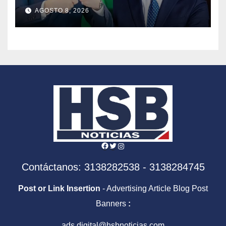
tomará el timón de la DIAN
AGOSTO 8, 2026
en la era De la Espriella
Facebook
Twitter
Instagram
Contáctanos: 3138282538 - 3138284745
Post or Link Insertion
- Advertising Article Blog Post
Banners
:
ads.digital@hsbnoticias.com