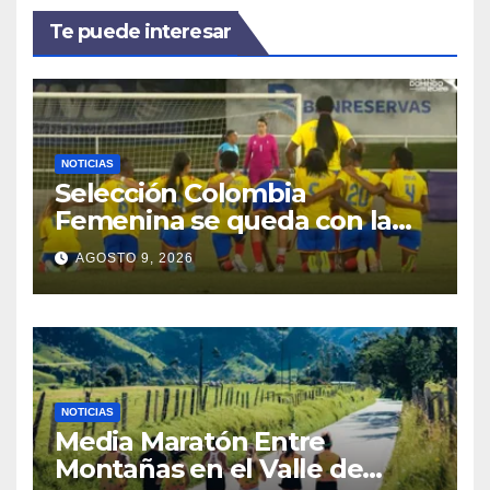
Te puede interesar
NOTICIAS
Selección Colombia
Femenina se queda con la
plata: dramática derrota ante
AGOSTO 9, 2026
México en los Juegos
Centroamericanos y del
Caribe
NOTICIAS
Media Maratón Entre
Montañas en el Valle de