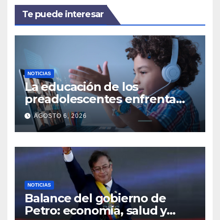
Te puede interesar
NOTICIAS
La educación de los
preadolescentes enfrenta
nuevos retos en la era digital
AGOSTO 6, 2026
NOTICIAS
Balance del gobierno de
Petro: economía, salud y