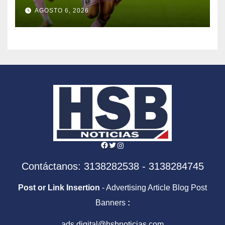
Leagues Cup con Inter Miami
AGOSTO 6, 2026
Facebook
Twitter
Instagram
Contáctanos: 3138282538 - 3138284745
Post or Link Insertion
- Advertising Article Blog Post
Banners
:
ads.digital@hsbnoticias.com