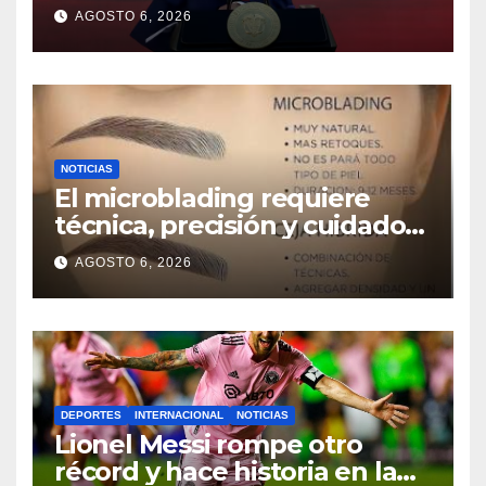
seguridad, en rojo
AGOSTO 6, 2026
NOTICIAS
El microblading requiere
técnica, precisión y cuidados
para lograr resultados
AGOSTO 6, 2026
naturales
DEPORTES
INTERNACIONAL
NOTICIAS
Lionel Messi rompe otro
récord y hace historia en la