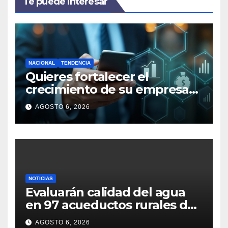
Te puede interesar
NACIONAL
TENDENCIA
Quieres fortalecer el
crecimiento de su empresa
en Colombia: ¡Ojo a estas 5
AGOSTO 6, 2026
claves financieras!
NOTICIAS
Evaluarán calidad del agua
en 97 acueductos rurales de
Cundinamarca
AGOSTO 6, 2026