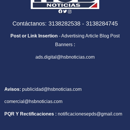
Facebook
Twitter
Instagram
Contáctanos: 3138282538 - 3138284745
Post or Link Insertion
- Advertising Article Blog Post
Banners
:
ads.digital@hsbnoticias.com
Avisos:
publicidad@hsbnoticias.com
comercial@hsbnoticias.com
PQR Y Rectificaciones :
notificacionesepds@gmail.com