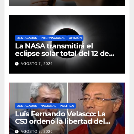
memorabilidad
DESTACADAS
INTERNACIONAL
OPINIÓN
La NASA transmitirá el
eclipse solar total del 12 de
agosto desde un pueblo de
AGOSTO 7, 2026
España
DESTACADAS
NACIONAL
POLÍTICA
Luis Fernando Velasco: La
CSJ ordenó la libertad del
exministro del Interior, así
AGOSTO 7, 2026