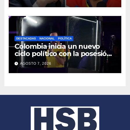
reaccionó Petro
DESTACADAS
NACIONAL
POLÍTICA
Colombia inicia un nuevo
ciclo político con la posesión
de Abelardo de la Espriella
AGOSTO 7, 2026
como presidente