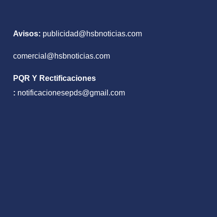
capturados
Avisos:
publicidad@hsbnoticias.com
comercial@hsbnoticias.com
PQR Y Rectificaciones
:
notificacionesepds@gmail.com