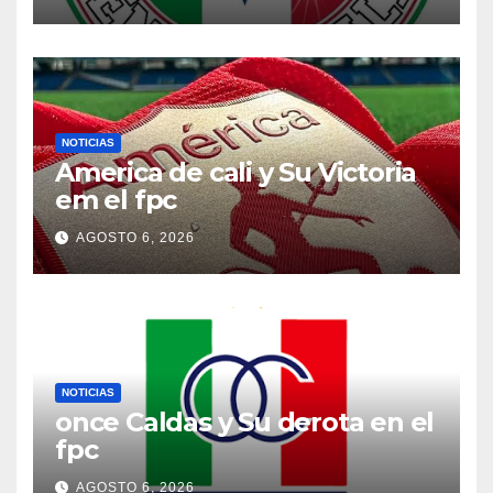
NOTICIAS
America de cali y Su Victoria
em el fpc
AGOSTO 6, 2026
NOTICIAS
once Caldas y Su derota en el
fpc
AGOSTO 6, 2026